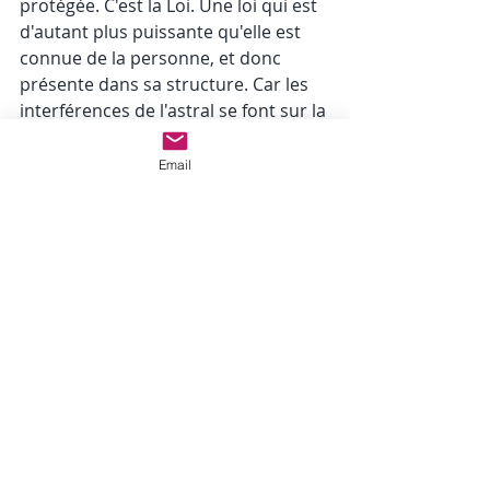
protégée. C'est la Loi. Une loi qui est 
d'autant plus puissante qu'elle est 
connue de la personne, et donc 
présente dans sa structure. Car les 
interférences de l'astral se font sur la 
base de notre vaste ignorance du 
fonctionnement energétique de la 
Email
Dualité, notre vaste ignorance de 
l'existence même de l'astral et de sa 
nature duale, et sur notre vaste 
ignorance des Lois universelles.
Eh oui. Il m'a fallu des années et des 
années à temps plein pour intégrer 
la réalité structurelle et organique 
de ces informations, ( j'ai de 
nombreuses fois voulu faire comme 
si ca n'existait pas, et revenir vers les 
croyances humaines, et ca m'a tant 