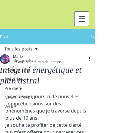
Post
Tous les posts
Marie
Tous les posts
21 avr. 2025
6 min de lecture
Intégrité énergétique et
chamanisme
plan astral
pré-diète
Pré diète
Je recois ces jours ci de nouvelles 
NEWSLETTERS
compréhensions sur des 
Vérité
phénomènes que je traverse depuis 
plus de 10 ans.
Je souhaite profiter de cette clarté 
qui m'est offerte pour partager ces 